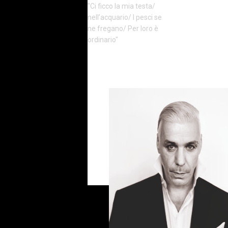
"Ci ficco la mia testa/
Cookie Policy
nell’acquario/ I pesci se
Privacy Policy
ne fregano/ Per loro è
ordinario"
sile