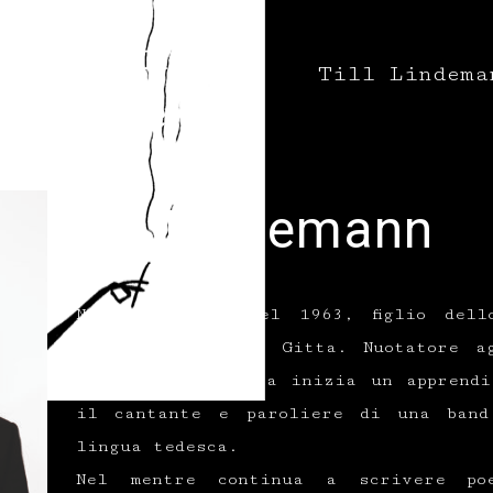
Notti
Till Lindema
nziose
Till Lindemann
AUTORE
Nato a Lipsia nel 1963, figlio dell
della giornalista Gitta. Nuotatore a
Finita la carriera inizia un apprendi
il cantante e paroliere di una band
lingua tedesca.
Nel mentre continua a scrivere po