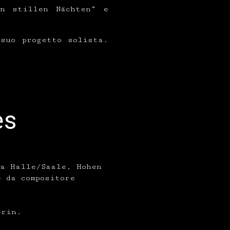
In stillen Nächten” e
suo progetto solista.
es
 a Halle/Saale, Hohen
 da compositore
werin.